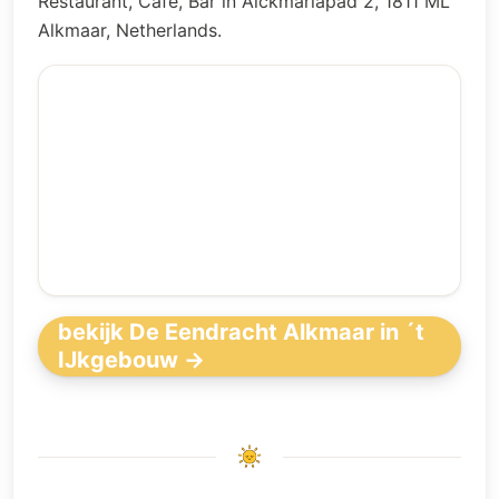
Restaurant, Café, Bar in Alckmariapad 2, 1811 ML
Alkmaar, Netherlands.
bekijk De Eendracht Alkmaar in ´t
IJkgebouw →