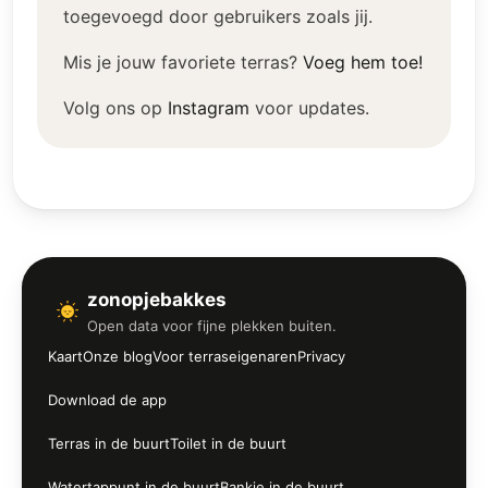
toegevoegd door gebruikers zoals jij.
Mis je jouw favoriete terras?
Voeg hem toe!
Volg ons op
Instagram
voor updates.
zonopjebakkes
Open data voor fijne plekken buiten.
Kaart
Onze blog
Voor terraseigenaren
Privacy
Download de app
Terras in de buurt
Toilet in de buurt
Watertappunt in de buurt
Bankje in de buurt