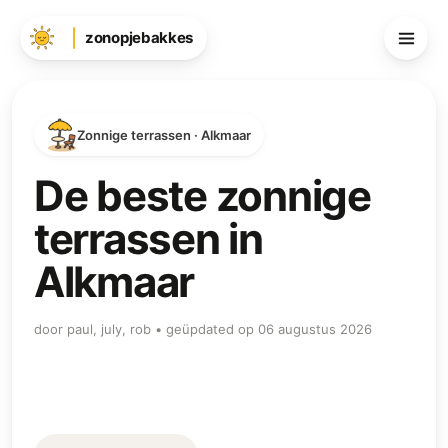
zonopjebakkes
Zonnige terrassen · Alkmaar
De beste zonnige
terrassen in
Alkmaar
door paul, july, rob • geüpdated op 06 augustus 2026