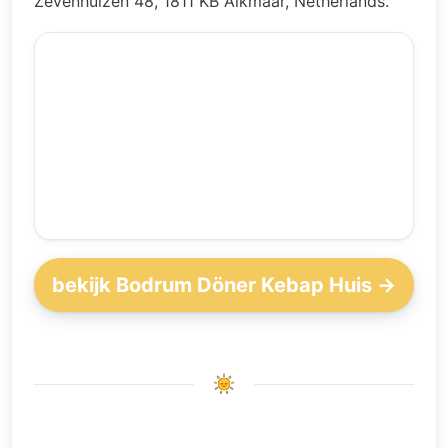
Zevenhuizen 48, 1811 KB Alkmaar, Netherlands.
bekijk Bodrum Döner Kebap Huis →