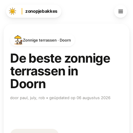
zonopjebakkes
Zonnige terrassen · Doorn
De beste zonnige
terrassen in
Doorn
door paul, july, rob • geüpdated op 06 augustus 2026