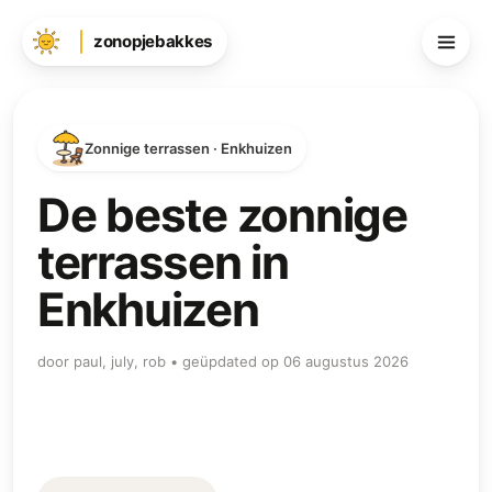
zonopjebakkes
Zonnige terrassen · Enkhuizen
De beste zonnige
terrassen in
Enkhuizen
door paul, july, rob • geüpdated op 06 augustus 2026