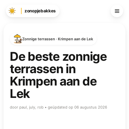
zonopjebakkes
Zonnige terrassen · Krimpen aan de Lek
De beste zonnige
terrassen in
Krimpen aan de
Lek
door paul, july, rob • geüpdated op 06 augustus 2026