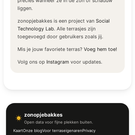
precies wanneer ze in de zon of schaduw
liggen.
zonopjebakkes is een project van
Social
Technology Lab
.
Alle terrasjes zijn
toegevoegd door gebruikers zoals jij.
Mis je jouw favoriete terras?
Voeg hem toe!
Volg ons op
Instagram
voor updates.
zonopjebakkes
Open data voor fijne plekken buiten.
Kaart
Onze blog
Voor terraseigenaren
Privacy