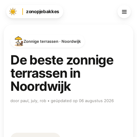
zonopjebakkes
Zonnige terrassen · Noordwijk
De beste zonnige
terrassen in
Noordwijk
door paul, july, rob • geüpdated op 06 augustus 2026