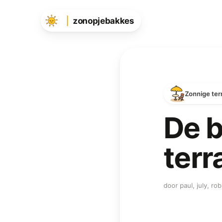
zonopjebakkes
Zonnige ter
De b
terr
door paul, july, r