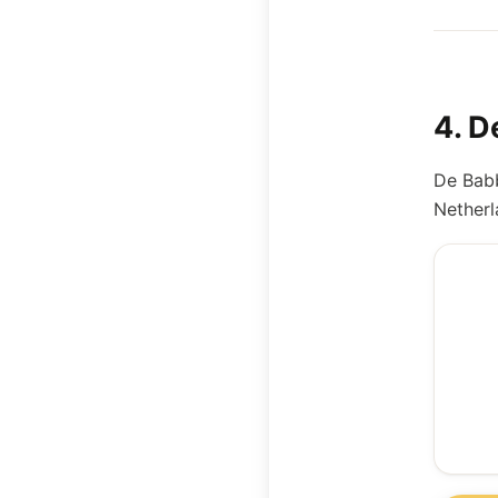
4
.
D
De Babb
Netherl