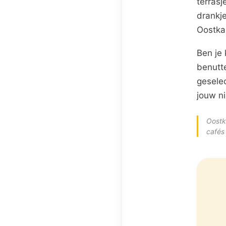
terrasj
drankje
Oostkap
Ben je 
benutt
gesele
jouw ni
Oostk
cafés