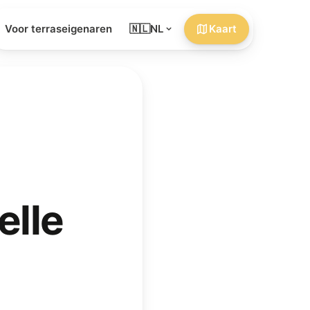
Voor terraseigenaren
🇳🇱
NL
Kaart
elle