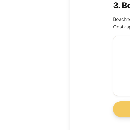
3
.
Bo
Boschho
Oostkap