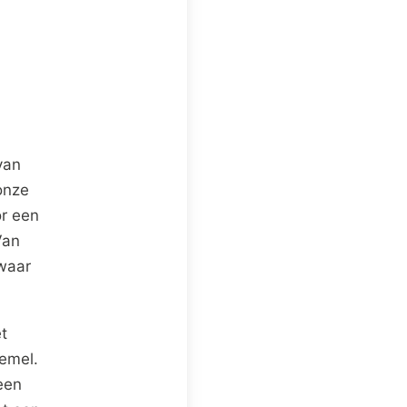
van
onze
or een
Van
 waar
t
hemel.
een