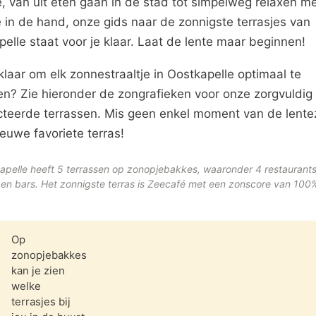
e, van uit eten gaan in de stad tot simpelweg relaxen m
 in de hand, onze gids naar de zonnigste terrasjes van
elle staat voor je klaar. Laat de lente maar beginnen!
klaar om elk zonnestraaltje in Oostkapelle optimaal te
en? Zie hieronder de zongrafieken voor onze zorgvuldig
cteerde terrassen. Mis geen enkel moment van de lente
euwe favoriete terras!
apelle heeft 5 terrassen op zonopjebakkes, waaronder 4 restaurants
 en bars. Het zonnigste terras is Zeecafé met een zonscore van 100
Op
zonopjebakkes
kan je zien
welke
terrasjes bij