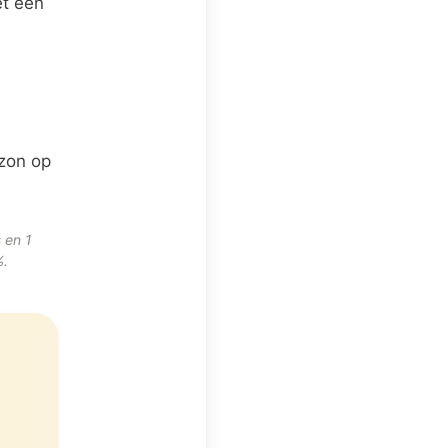
et een
zon op
 en 1
%.