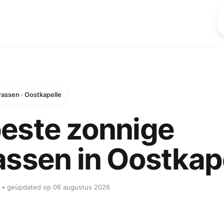
rassen · Oostkapelle
este zonnige
assen in Oostkap
ob • geüpdated op 06 augustus 2026