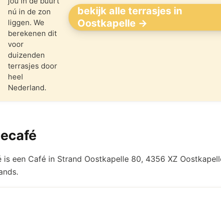
jou in de buurt
bekijk alle terrasjes in
nú in de zon
Oostkapelle →
liggen. We
berekenen dit
voor
duizenden
terrasjes door
heel
Nederland.
ecafé
 is een Café in Strand Oostkapelle 80, 4356 XZ Oostkapell
ands.