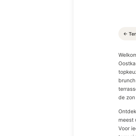
← Ter
Welkom
Oostkap
topkeuz
brunch
terrass
de zon 
Ontdek
meest 
Voor ie