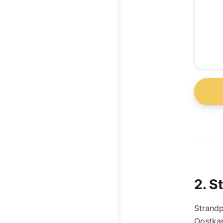
2
.
St
Strandp
Oostkap