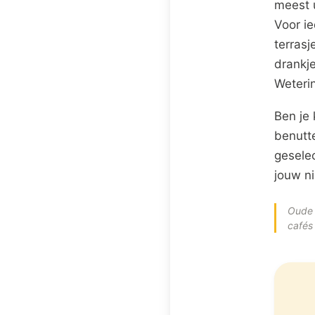
meest 
Voor ie
terrasj
drankj
Weterin
Ben je 
benutt
gesele
jouw ni
Oude 
cafés