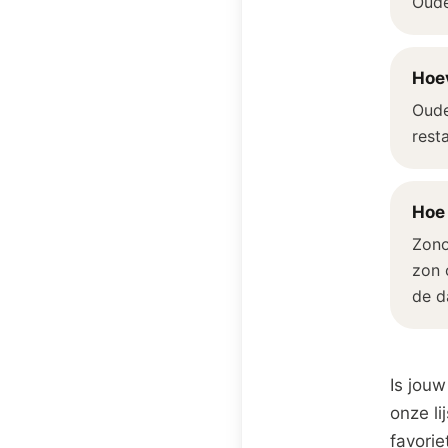
Oude
Hoev
Oude
rest
Hoe 
Zono
zon 
de da
Is jouw
onze li
favorie