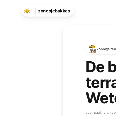
zonopjebakkes
Zonnige ter
De b
terr
Wet
door paul, july, r