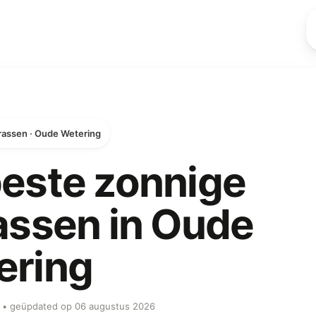
rassen · Oude Wetering
este zonnige
assen in Oude
ering
ob • geüpdated op 06 augustus 2026