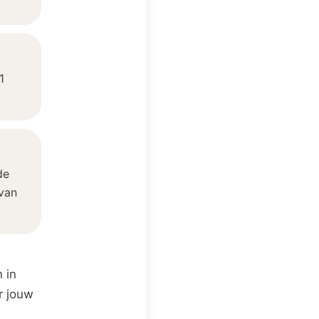
1
de
van
 in
r jouw