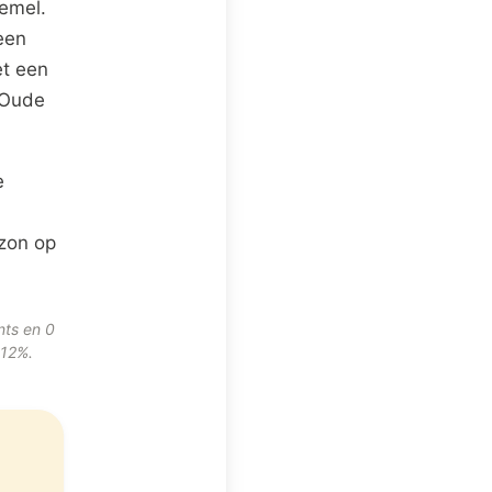
hemel.
een
et een
 Oude
e
zon op
nts en 0
 12%.