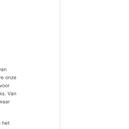
van
we onze
 voor
ks. Van
 waar
 het