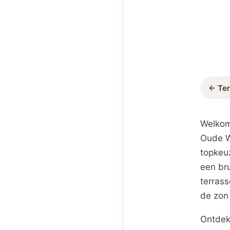
← Ter
Welkom
Oude We
topkeuz
een br
terrass
de zon 
Ontdek