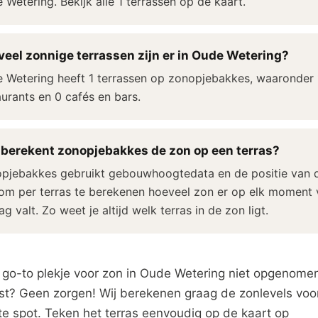
 Wetering. Bekijk alle 1 terrassen op de kaart.
eel zonnige terrassen zijn er in Oude Wetering?
 Wetering heeft 1 terrassen op zonopjebakkes, waaronder 
aurants en 0 cafés en bars.
berekent zonopjebakkes de zon op een terras?
pjebakkes gebruikt gebouwhoogtedata en de positie van 
om per terras te berekenen hoeveel zon er op elk moment 
g valt. Zo weet je altijd welk terras in de zon ligt.
 go-to plekje voor zon in Oude Wetering niet opgenomen
jst? Geen zorgen! Wij berekenen graag de zonlevels voo
te spot. Teken het terras eenvoudig op de kaart op