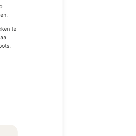
o
en.
kken te
iaal
pots.