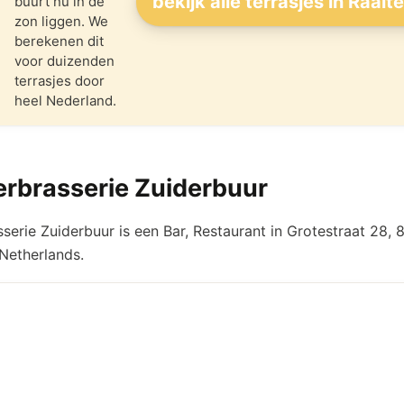
bekijk alle terrasjes in Raalt
buurt nú in de
zon liggen. We
berekenen dit
voor duizenden
terrasjes door
heel Nederland.
erbrasserie Zuiderbuur
sserie Zuiderbuur is een Bar, Restaurant in Grotestraat 28,
 Netherlands.