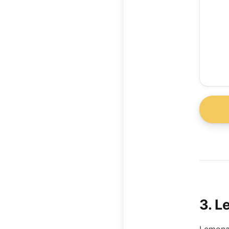
3
.
L