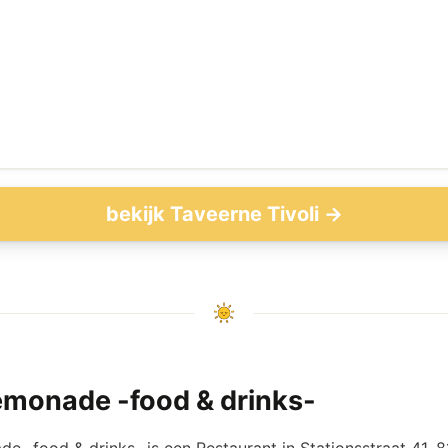
bekijk Taveerne Tivoli →
emonade -food & drinks-