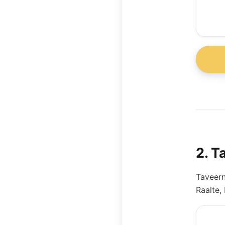
2
.
Ta
Taveern
Raalte,