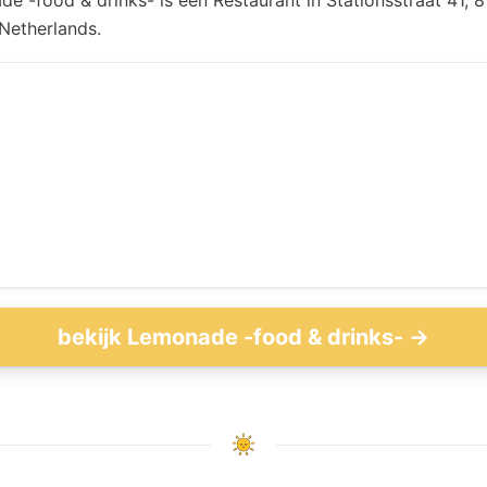
e -food & drinks- is een Restaurant in Stationsstraat 41, 
 Netherlands.
bekijk Lemonade -food & drinks- →