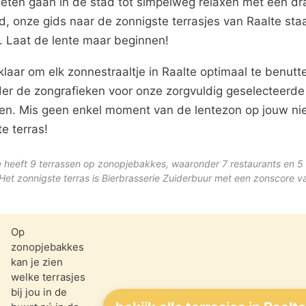
 eten gaan in de stad tot simpelweg relaxen met een dra
, onze gids naar de zonnigste terrasjes van Raalte sta
r. Laat de lente maar beginnen!
klaar om elk zonnestraaltje in Raalte optimaal te benutt
der de zongrafieken voor onze zorgvuldig geselecteerde
sen. Mis geen enkel moment van de lentezon op jouw n
te terras!
e heeft 9 terrassen op zonopjebakkes, waaronder 7 restaurants en 5
 Het zonnigste terras is Bierbrasserie Zuiderbuur met een zonscore 
Op
zonopjebakkes
kan je zien
welke terrasjes
bij jou in de