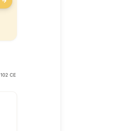
e →
 8102 CE