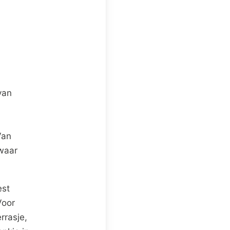
van
Van
 waar
est
Voor
rrasje,