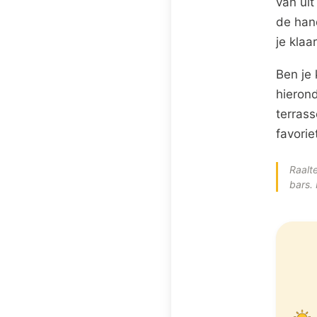
van uit
de hand
je klaa
Ben je 
hieron
terras
favorie
Raalt
bars.