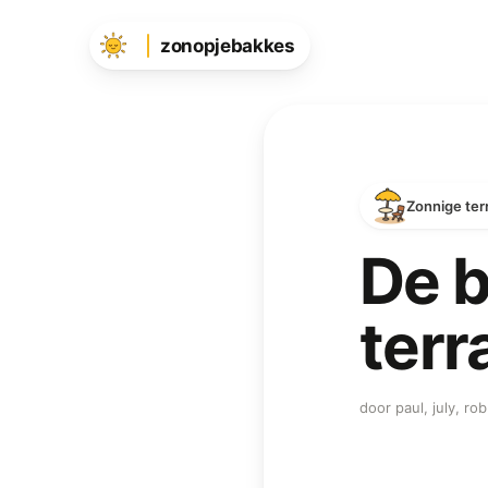
zonopjebakkes
Zonnige terr
De b
terr
door paul, july, r