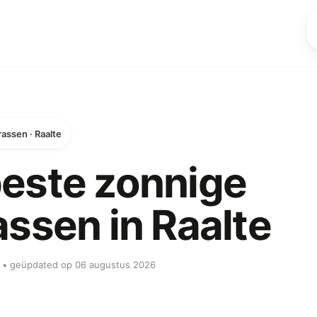
assen · Raalte
este zonnige
assen in Raalte
ob • geüpdated op 06 augustus 2026