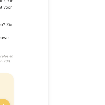
nkje in
at voor
en? Zie
ieuwe
 cafés en
van 93%.