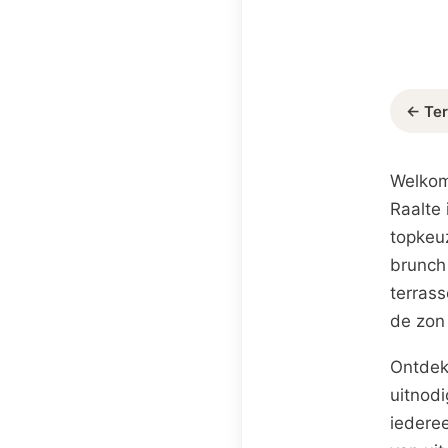
← Ter
Welkom
Raalte 
topkeuz
brunch
terrass
de zon 
Ontdek
uitnodi
iederee