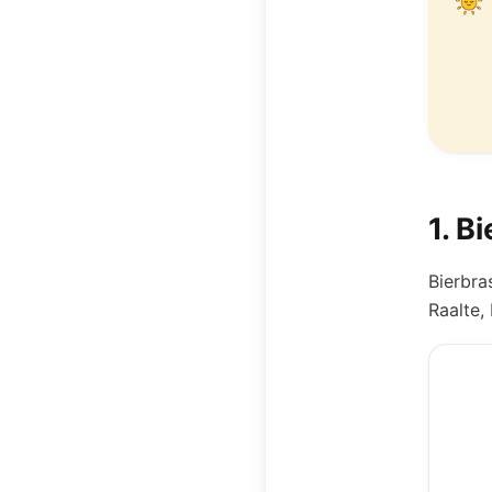
1
.
Bi
Bierbra
Raalte,