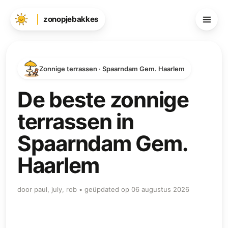
zonopjebakkes
Zonnige terrassen · Spaarndam Gem. Haarlem
De beste zonnige
terrassen in
Spaarndam Gem.
Haarlem
door paul, july, rob • geüpdated op 06 augustus 2026