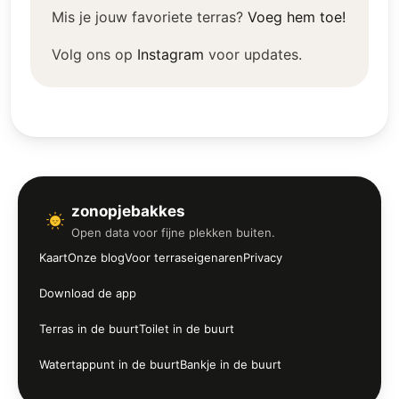
Mis je jouw favoriete terras?
Voeg hem toe!
Volg ons op
Instagram
voor updates.
zonopjebakkes
Open data voor fijne plekken buiten.
Kaart
Onze blog
Voor terraseigenaren
Privacy
Download de app
Terras in de buurt
Toilet in de buurt
Watertappunt in de buurt
Bankje in de buurt