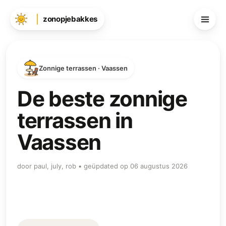
zonopjebakkes
Zonnige terrassen · Vaassen
De beste zonnige
terrassen in
Vaassen
door paul, july, rob • geüpdated op 06 augustus 2026