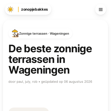
zonopjebakkes
Zonnige terrassen · Wageningen
De beste zonnige
terrassen in
Wageningen
door paul, july, rob • geüpdated op 06 augustus 2026