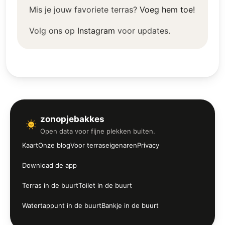
Mis je jouw favoriete terras?
Voeg hem toe!
Volg ons op
Instagram
voor updates.
zonopjebakkes
Open data voor fijne plekken buiten.
Kaart
Onze blog
Voor terraseigenaren
Privacy
Download de app
Terras in de buurt
Toilet in de buurt
Watertappunt in de buurt
Bankje in de buurt