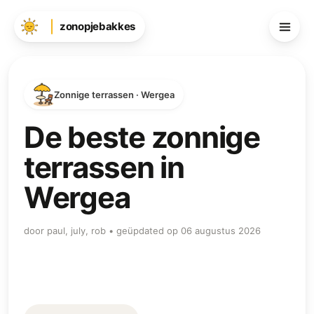
zonopjebakkes
Zonnige terrassen · Wergea
De beste zonnige
terrassen in
Wergea
door paul, july, rob • geüpdated op 06 augustus 2026